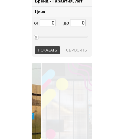
Бренд - Гарантия, лет
Цена
от
–
до