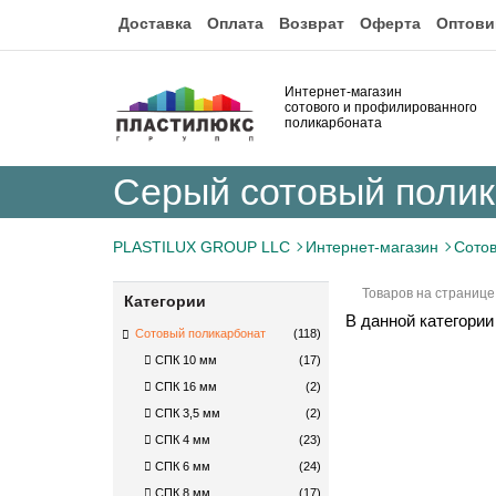
Доставка
Оплата
Возврат
Оферта
Оптови
Интернет-магазин
сотового и профилированного
поликарбоната
Серый сотовый поли
PLASTILUX GROUP LLC
Интернет-магазин
Сото
Товаров на странице
Категории
В данной категории
Сотовый поликарбонат
(118)
СПК 10 мм
(17)
СПК 16 мм
(2)
СПК 3,5 мм
(2)
СПК 4 мм
(23)
СПК 6 мм
(24)
СПК 8 мм
(17)