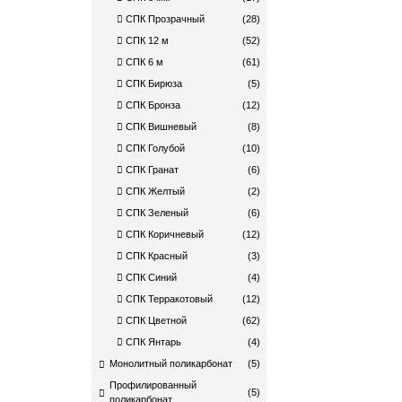
СПК Прозрачный
(28)
СПК 12 м
(52)
СПК 6 м
(61)
СПК Бирюза
(5)
СПК Бронза
(12)
СПК Вишневый
(8)
СПК Голубой
(10)
СПК Гранат
(6)
СПК Желтый
(2)
СПК Зеленый
(6)
СПК Коричневый
(12)
СПК Красный
(3)
СПК Синий
(4)
СПК Терракотовый
(12)
СПК Цветной
(62)
СПК Янтарь
(4)
Монолитный поликарбонат
(5)
Профилированный
(5)
поликарбонат