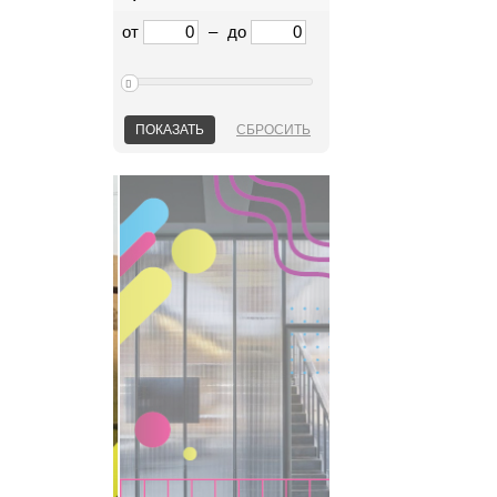
от
–
до