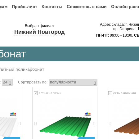
кам
Прайс-лист
Контакты
Свяжитесь с нами
Онлайн расч
Адрес склада: г. Ниж
Выбран филиал
пр. Гагарина,
Нижний Новгород
ПН
-
ПТ
: 09:00 - 18:00,
С
бонат
литный поликарбонат
:
Сортировать по:
есть в наличии
есть в наличии