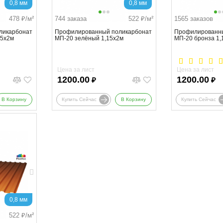
0,8 мм
0,8 мм
478
₽/м²
744 заказа
522
₽/м²
1565 заказов
ликарбонат
Профилированный поликарбонат
Профилированны
15х2м
МП-20 зелёный 1,15х2м
МП-20 бронза 1,
Цена за лист
Цена за лист
1200.00
1200.00
₽
₽
В Корзину
Купить Сейчас
В Корзину
Купить Сейчас
0,8 мм
522
₽/м²