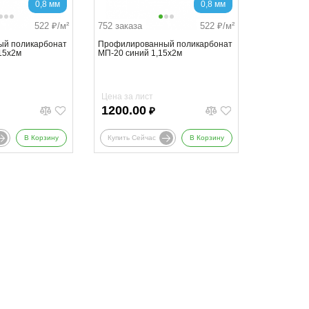
0,8 мм
0,8 мм
522
₽/м²
752 заказа
522
₽/м²
й поликарбонат
Профилированный поликарбонат
15х2м
МП-20 синий 1,15х2м
Цена за лист
1200.00
₽
В Корзину
Купить Сейчас
В Корзину