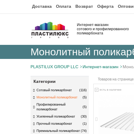
Доставка
Оплата
Возврат
Оферта
Оптови
Интернет-магазин
сотового и профилированного
поликарбоната
Монолитный поликар
PLASTILUX GROUP LLC
Интернет-магазин
Моно
Товаров на странице
Категории
есть в наличии
Сотовый поликарбонат
(116)
Монолитный поликарбонат
(5)
Профилированный
(5)
поликарбонат
Усиленный поликарбонат
(30)
Прочный поликарбонат
(1)
Премиальный поликарбонат
(74)