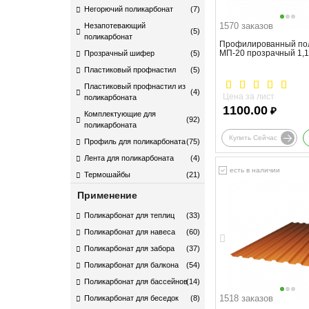
Негорючий поликарбонат
(7)
1570 заказов
Незапотевающий
(5)
поликарбонат
Профилированный по
МП-20 прозрачный 1,
Прозрачный шифер
(5)
Пластиковый профнастил
(5)
Пластиковый профнастил из
(4)
Цена за лист
поликарбоната
1100.00
₽
Комплектующие для
(92)
поликарбоната​
Купить Сейчас
Профиль для поликарбоната
(75)
Лента для поликарбоната
(4)
есть в наличии
Термошайбы
(21)
Применение
Поликарбонат для теплиц
(33)
Поликарбонат для навеса
(60)
Поликарбонат для забора
(37)
Поликарбонат для балкона
(54)
Поликарбонат для бассейнов
(14)
1518 заказов
Поликарбонат для беседок
(8)