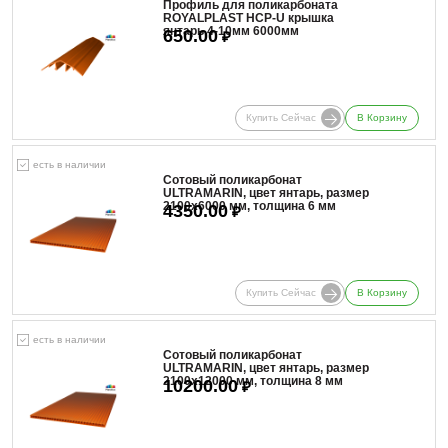
Профиль для поликарбоната
ROYALPLAST HCP-U крышка
янтарь 4-10мм 6000мм
650.00
₽
Купить Сейчас
В Корзину
есть в наличии
Сотовый поликарбонат
ULTRAMARIN, цвет янтарь, размер
2100x6000 мм, толщина 6 мм
4350.00
₽
Купить Сейчас
В Корзину
есть в наличии
Сотовый поликарбонат
ULTRAMARIN, цвет янтарь, размер
2100x12000 мм, толщина 8 мм
10200.00
₽