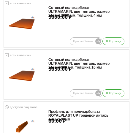
есть в наличии
Сотовый поликарбонат
ULTRAMARIN, цвет янтарь, размер
2100x12000 мм, толщина 4 мм
5600.00
₽
Купить Сейчас
В Корзину
есть в наличии
Сотовый поликарбонат
ULTRAMARIN, цвет янтарь, размер
2100x6000 мм, толщина 10 мм
5650.00
₽
Купить Сейчас
В Корзину
доступен под заказ
Профиль для поликарбоната
ROYALPLAST UP торцевой янтарь
4мм 2100мм
60.00
₽