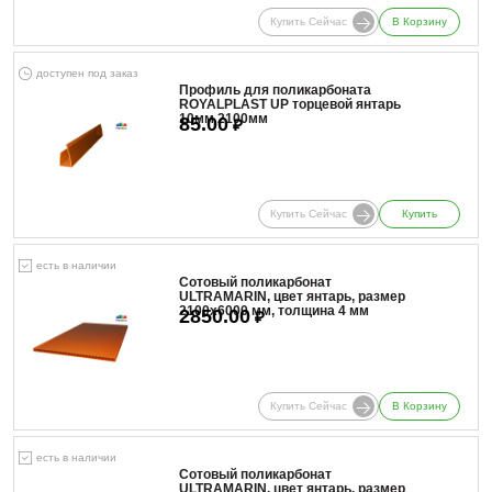
Купить Сейчас
В Корзину
доступен под заказ
Профиль для поликарбоната
ROYALPLAST UP торцевой янтарь
10мм 2100мм
85.00
₽
Купить Сейчас
Купить
есть в наличии
Сотовый поликарбонат
ULTRAMARIN, цвет янтарь, размер
2100x6000 мм, толщина 4 мм
2850.00
₽
Купить Сейчас
В Корзину
есть в наличии
Сотовый поликарбонат
ULTRAMARIN, цвет янтарь, размер