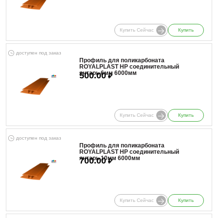
Купить Сейчас
Купить
доступен под заказ
Профиль для поликарбоната
ROYALPLAST HP соединительный
янтарь 6мм 6000мм
500.00
₽
Купить Сейчас
Купить
доступен под заказ
Профиль для поликарбоната
ROYALPLAST HP соединительный
янтарь 10мм 6000мм
700.00
₽
Купить Сейчас
Купить