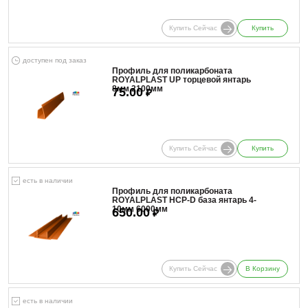
Купить Сейчас
Купить
доступен под заказ
Профиль для поликарбоната
ROYALPLAST UP торцевой янтарь
8мм 2100мм
75.00
₽
Купить Сейчас
Купить
есть в наличии
Профиль для поликарбоната
ROYALPLAST HCP-D база янтарь 4-
10мм 6000мм
650.00
₽
Купить Сейчас
В Корзину
есть в наличии