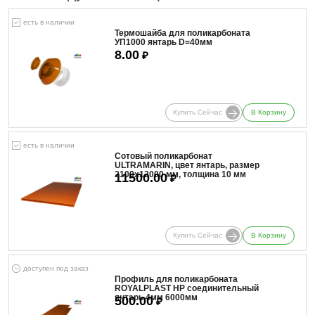
есть в наличии
Термошайба для поликарбоната
УП1000 янтарь D=40мм
8.00
₽
Купить Сейчас
В Корзину
есть в наличии
Сотовый поликарбонат
ULTRAMARIN, цвет янтарь, размер
2100x12000 мм, толщина 10 мм
11500.00
₽
Купить Сейчас
В Корзину
доступен под заказ
Профиль для поликарбоната
ROYALPLAST HP соединительный
янтарь 4мм 6000мм
500.00
₽