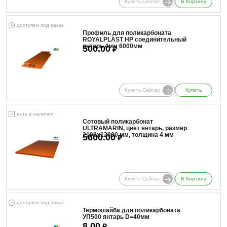
Купить Сейчас
В Корзину
доступен под заказ
Профиль для поликарбоната
ROYALPLAST HP соединительный
янтарь 4мм 6000мм
500.00
₽
Купить Сейчас
Купить
есть в наличии
Сотовый поликарбонат
ULTRAMARIN, цвет янтарь, размер
2100x12000 мм, толщина 4 мм
5600.00
₽
Купить Сейчас
В Корзину
доступен под заказ
Термошайба для поликарбоната
УП500 янтарь D=40мм
8.00
₽