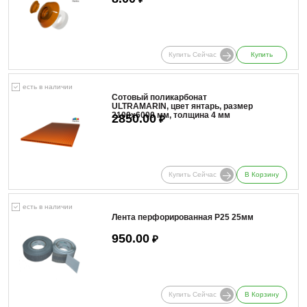
Купить Сейчас
Купить
есть в наличии
Сотовый поликарбонат
ULTRAMARIN, цвет янтарь, размер
2100x6000 мм, толщина 4 мм
2850.00
₽
Купить Сейчас
В Корзину
есть в наличии
Лента перфорированная Р25 25мм
950.00
₽
Купить Сейчас
В Корзину