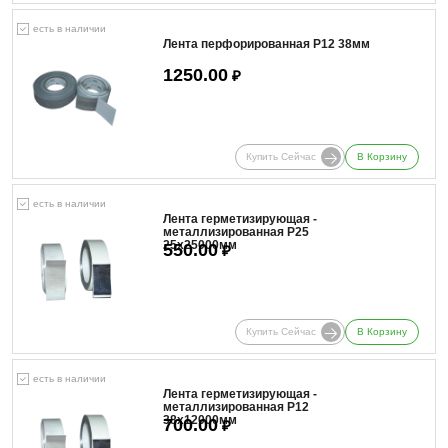
есть в наличии
Лента перфорированная Р12 38мм
1250.00
₽
Купить Сейчас
В Корзину
есть в наличии
Лента герметизирующая -
металлизированная Р25
25х25000мм
550.00
₽
Купить Сейчас
В Корзину
есть в наличии
Лента герметизирующая -
металлизированная Р12
38х12000мм
700.00
₽