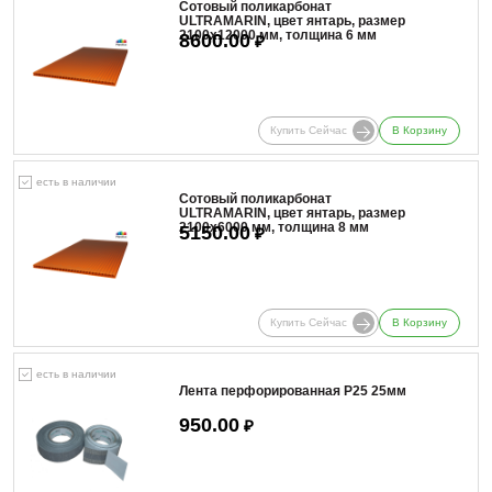
Сотовый поликарбонат
ULTRAMARIN, цвет янтарь, размер
2100x12000 мм, толщина 6 мм
8600.00
₽
Купить Сейчас
В Корзину
есть в наличии
Сотовый поликарбонат
ULTRAMARIN, цвет янтарь, размер
2100x6000 мм, толщина 8 мм
5150.00
₽
Купить Сейчас
В Корзину
есть в наличии
Лента перфорированная Р25 25мм
950.00
₽