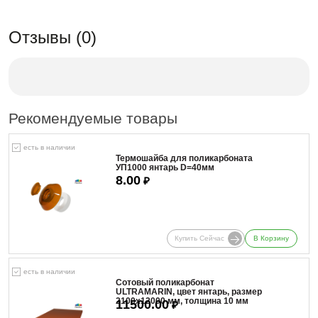
Отзывы (0)
Рекомендуемые товары
есть в наличии
Термошайба для поликарбоната
УП1000 янтарь D=40мм
8.00
₽
Купить Сейчас
В Корзину
есть в наличии
Сотовый поликарбонат
ULTRAMARIN, цвет янтарь, размер
2100x12000 мм, толщина 10 мм
11500.00
₽