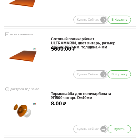
Купить Сейчас
В Корзину
есть в наличии
Сотовый поликарбонат
ULTRAMARIN, цвет янтарь, размер
2100x12000 мм, толщина 4 мм
5600.00
₽
Купить Сейчас
В Корзину
доступен под заказ
Термошайба для поликарбоната
УП500 янтарь D=40мм
8.00
₽
Купить Сейчас
Купить