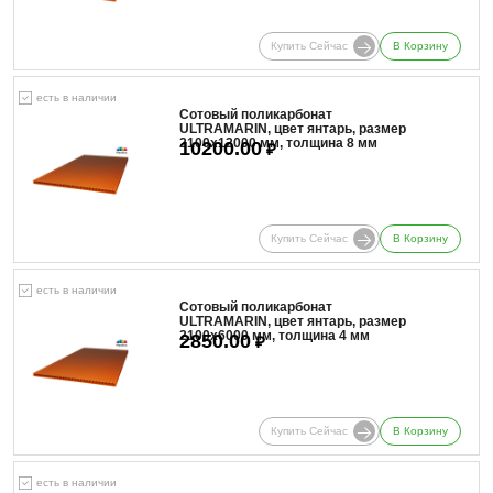
Купить Сейчас
В Корзину
есть в наличии
Сотовый поликарбонат
ULTRAMARIN, цвет янтарь, размер
2100x12000 мм, толщина 8 мм
10200.00
₽
Купить Сейчас
В Корзину
есть в наличии
Сотовый поликарбонат
ULTRAMARIN, цвет янтарь, размер
2100x6000 мм, толщина 4 мм
2850.00
₽
Купить Сейчас
В Корзину
есть в наличии