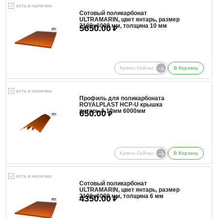
есть в наличии
Сотовый поликарбонат
ULTRAMARIN, цвет янтарь, размер
2100x6000 мм, толщина 10 мм
5650.00
₽
Купить Сейчас
В Корзину
есть в наличии
Профиль для поликарбоната
ROYALPLAST HCP-U крышка
янтарь 4-10мм 6000мм
650.00
₽
Купить Сейчас
В Корзину
есть в наличии
Сотовый поликарбонат
ULTRAMARIN, цвет янтарь, размер
2100x6000 мм, толщина 6 мм
4350.00
₽