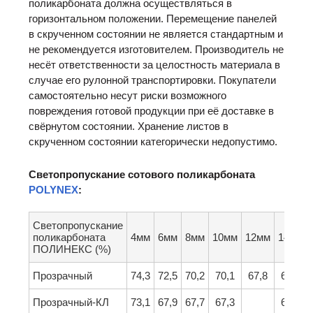
поликарбоната должна осуществляться в
горизонтальном положении. Перемещение панелей
в скрученном состоянии не является стандартным и
не рекомендуется изготовителем. Производитель не
несёт ответственности за целостность материала в
случае его рулонной транспортировки. Покупатели
самостоятельно несут риски возможного
повреждения готовой продукции при её доставке в
свёрнутом состоянии. Хранение листов в
скрученном состоянии категорически недопустимо.
Светопропускание сотового поликарбоната
POLYNEX
:
Светопропускание
поликарбоната
4мм
6мм
8мм
10мм
12мм
14мм
ПОЛИНЕКС (%)
Прозрачный
74,3
72,5
70,2
70,1
67,8
67,2
Прозрачный-КЛ
73,1
67,9
67,7
67,3
64,5