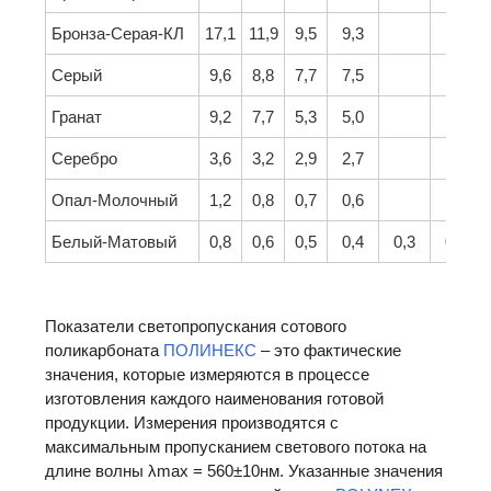
Бронза-Серая-КЛ
17,1
11,9
9,5
9,3
Серый
9,6
8,8
7,7
7,5
Гранат
9,2
7,7
5,3
5,0
Серебро
3,6
3,2
2,9
2,7
Опал-Молочный
1,2
0,8
0,7
0,6
Белый-Матовый
0,8
0,6
0,5
0,4
0,3
0,2
Показатели светопропускания сотового
поликарбоната
ПОЛИНЕКС
– это фактические
значения, которые измеряются в процессе
изготовления каждого наименования готовой
продукции. Измерения производятся с
максимальным пропусканием светового потока на
длине волны λ
max
= 560±10нм. Указанные значения