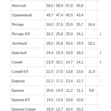
Жёлтый
59,0
58,9
57,8
55,8
Оранжевый
49,7
47,4
45,9
43,4
Янтарь
34,0
27,5
25,9
25,7
24,4
Янтарь-КЛ
32,2
25,8
25,0
24,1
22,4
Зелёный
28,5
25,6
20,4
19,9
18,1
Красный
24,4
22,9
19,9
18,2
16,5
Синий
23,9
20,1
14,7
14,1
12,8
Синий-КЛ
22,5
17,5
13,8
13,6
11,9
Бирюза
22,2
17,2
13,4
12,7
11,0
Бронза
20,6
14,9
11,2
11,1
9,8
Бронза-КЛ
19,5
13,5
10,8
10,6
Бронза-Серая
18,9
12,7
10,4
10,2
8,1