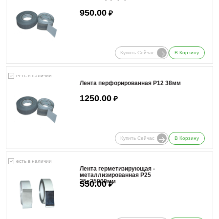
950.00
₽
Купить Сейчас
В Корзину
есть в наличии
Лента перфорированная Р12 38мм
1250.00
₽
Купить Сейчас
В Корзину
есть в наличии
Лента герметизирующая -
металлизированная Р25
25х25000мм
550.00
₽