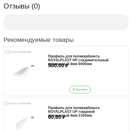
Отзывы (0)
Рекомендуемые товары
есть в наличии
Профиль для поликарбоната
ROYALPLAST HP соединительный
прозрачный 4мм 6000мм
500.00
₽
В Корзину
есть в наличии
Профиль для поликарбоната
ROYALPLAST UP торцевой
прозрачный 4мм 2100мм
60.00
₽