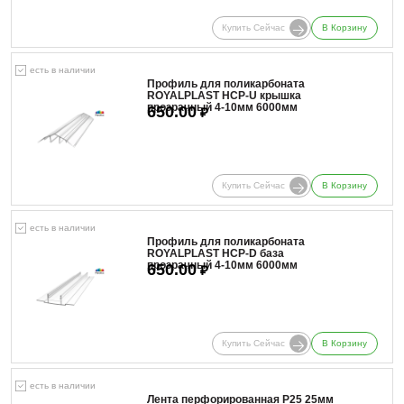
Купить Сейчас
В Корзину
есть в наличии
Профиль для поликарбоната
ROYALPLAST HCP-U крышка
прозрачный 4-10мм 6000мм
650.00
₽
Купить Сейчас
В Корзину
есть в наличии
Профиль для поликарбоната
ROYALPLAST HCP-D база
прозрачный 4-10мм 6000мм
650.00
₽
Купить Сейчас
В Корзину
есть в наличии
Лента перфорированная Р25 25мм