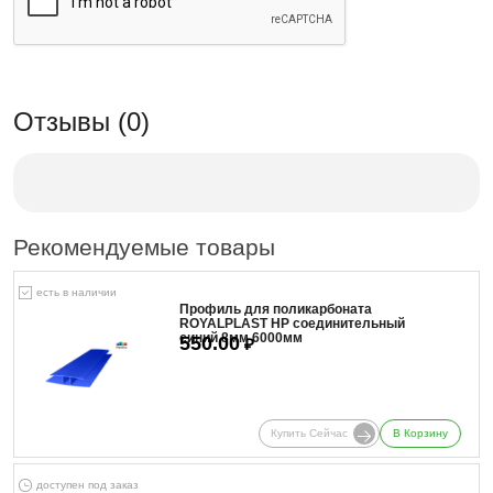
Отзывы (0)
Рекомендуемые товары
есть в наличии
Профиль для поликарбоната
ROYALPLAST HP соединительный
синий 8мм 6000мм
550.00
₽
Купить Сейчас
В Корзину
доступен под заказ