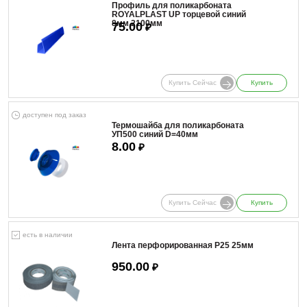
Профиль для поликарбоната
ROYALPLAST UP торцевой синий
8мм 2100мм
75.00
₽
Купить Сейчас
Купить
доступен под заказ
Термошайба для поликарбоната
УП500 синий D=40мм
8.00
₽
Купить Сейчас
Купить
есть в наличии
Лента перфорированная Р25 25мм
950.00
₽