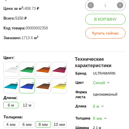
2
Цена за м
:
408.73
₽
Всего:
5150
₽
В КОРЗИНУ
Код товара:
00000002358
Купить сейчас
2
Заказано:
1713.6
м
Цвет:
Технические
характеристики
Бренд
ULTRAMARIN
Синий
Цвет
Форма
однокамерный
листа
Длина:
6 м
12 м
6 м
Длина
Толщина:
8 мм
Толщина
4 мм
6 мм
8 мм
10 мм
Ширина
2,1 м