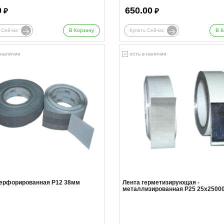
0
650.00
₽
₽
 Сейчас
В Корзину
Купить Сейчас
В К
 наличии
есть в наличии
перфорированная Р12 38мм
Лента герметизирующая -
металлизированная Р25 25х2500