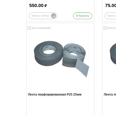
550.00
75.0
₽
Купить Сейчас
В Корзину
Купить
есть в наличии
есть в
Лента перфорированная Р25 25мм
Лента 