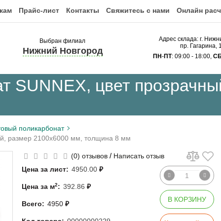
кам
Прайс-лист
Контакты
Свяжитесь с нами
Онлайн расч
Адрес склада: г. Ниж
Выбран филиал
пр. Гагарина,
Нижний Новгород
ПН
-
ПТ
: 09:00 - 18:00,
С
т SUNNEX, цвет прозрачны
овый поликарбонат
й, размер 2100x6000 мм, толщина 8 мм
/
(0) отзывов
Написать отзыв
Цена за лист:
4950.00
₽
2
Цена за м
:
392.86
₽
В КОРЗИНУ
Всего:
4950
₽