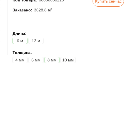
Код товара:
00000000229
Купить сейчас
2
Заказано:
3628.8
м
Длина:
6 м
12 м
Толщина:
4 мм
6 мм
8 мм
10 мм