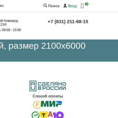
0
ет
Вход
Поиск
ний Новгород
+7 (831) 211-98-15
 121И
Б
: 09:00 - 15:00
й, размер 2100x6000
Cпособ оплаты