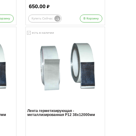
650.00
₽
орзину
Купить Сейчас
В Корзину
есть в наличии
Лента герметизирующая -
0мм
металлизированная Р12 38х12000мм