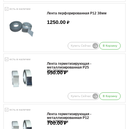
есть в наличии
Лента перфорированная Р12 38мм
1250.00
₽
Купить Сейчас
В Корзину
есть в наличии
Лента герметизирующая -
металлизированная Р25
25х25000мм
550.00
₽
Купить Сейчас
В Корзину
есть в наличии
Лента герметизирующая -
металлизированная Р12
38х12000мм
700.00
₽