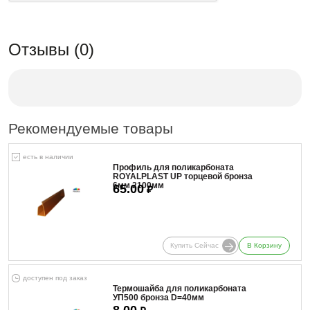
Отзывы (0)
Рекомендуемые товары
есть в наличии
Профиль для поликарбоната
ROYALPLAST UP торцевой бронза
6мм 2100мм
65.00
₽
Купить Сейчас
В Корзину
доступен под заказ
Термошайба для поликарбоната
УП500 бронза D=40мм
8.00